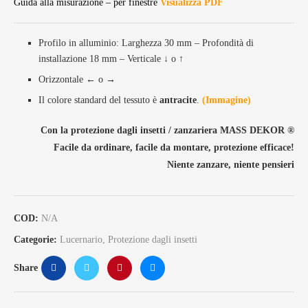
Guida alla misurazione – per finestre
Visualizza PDF
Profilo in alluminio: Larghezza 30 mm – Profondità di
installazione 18 mm – Verticale ↓ o ↑
Orizzontale ← o →
Il colore standard del tessuto è
antracite
.
(Immagine)
Con la protezione dagli insetti / zanzariera MASS DEKOR ®️
Facile da ordinare, facile da montare, protezione efficace!
Niente zanzare, niente pensieri
COD:
N/A
Categorie:
Lucernario
,
Protezione dagli insetti
Share