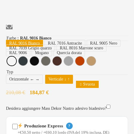
Farbe
: RAL 9016 Bianco
RAL 9016 Bianco
RAL 7016 Antracite
RAL 9005 Nero
RAL 7039 Grigio quarzo
RAL 8016 Marrone scuro
RAL 9006
Mogano
Quercia dorata
Typ
Orizzontale ← →
Verticale ↓ ↑
Svuota
210,08
€
184,87
€
Desidera aggiungere Mass Dekor Nastro adesivo biadesivo?
Produzione Express
?
+€50,50 netto / +€60,10 lordo (IVA del 19% inclusa, DE)