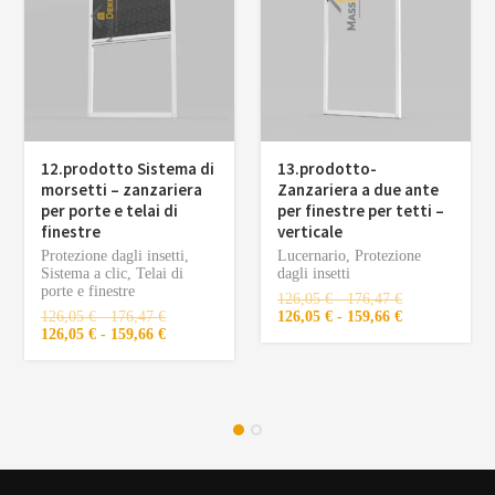
12.prodotto Sistema di
13.prodotto-
morsetti – zanzariera
Zanzariera a due ante
per porte e telai di
per finestre per tetti –
finestre
verticale
Protezione dagli insetti
,
Lucernario
,
Protezione
Sistema a clic
,
Telai di
dagli insetti
porte e finestre
126,05
€
-
176,47
€
126,05
€
-
176,47
€
126,05
€
-
159,66
€
126,05
€
-
159,66
€