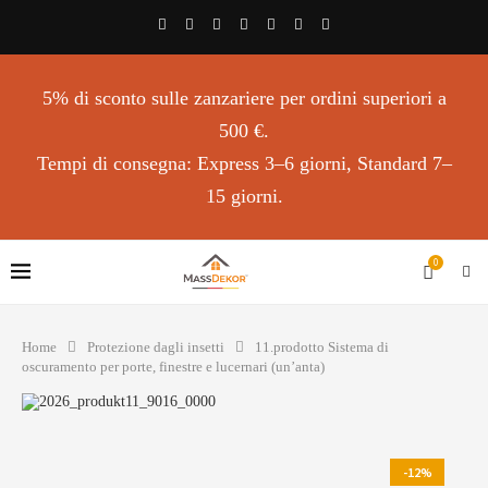
5% di sconto sulle zanzariere per ordini superiori a
500 €.
Tempi di consegna: Express 3–6 giorni, Standard 7–
15 giorni.
0
Home
Protezione dagli insetti
11.prodotto Sistema di
oscuramento per porte, finestre e lucernari (un’anta)
-12%