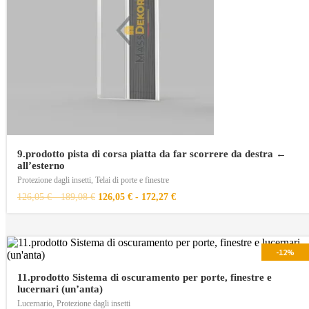
9.prodotto pista di corsa piatta da far scorrere da destra ←
all’esterno
Protezione dagli insetti
,
Telai di porte e finestre
126,05
€
-
189,08
€
126,05
€
-
172,27
€
-12%
11.prodotto Sistema di oscuramento per porte, finestre e
lucernari (un’anta)
Lucernario
,
Protezione dagli insetti