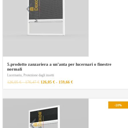
5.prodotto zanzariera a un’anta per lucernari o finestre
normali
Lucernario
,
Protezione dagli insetti
126,05
€
-
176,47
€
126,05
€
-
159,66
€
-10%