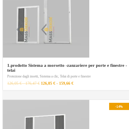
1.prodotto Sistema a morsetto -zanzariere per porte e finestre -
telai
Protezione dagli insetti
,
Sistema a clic
,
Telai di porte e finestre
126,05
€
-
176,47
€
126,05
€
-
159,66
€
-14%