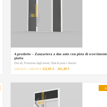
4.prodotto – Zanzariera a due ante con pista di scorriment
piatta
Due ali
,
Protezione dagli insetti
,
Telai di porte e finestre
126,05
€
-
189,08
€
121,01
€
-
165,38
€
-