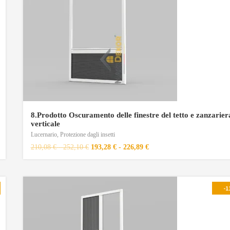
8.Prodotto Oscuramento delle finestre del tetto e zanzarier
verticale
Lucernario
,
Protezione dagli insetti
210,08
€
-
252,10
€
193,28
€
-
226,89
€
-