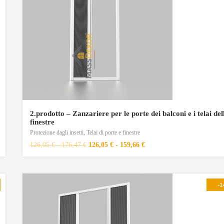
2.prodotto – Zanzariere per le porte dei balconi e i telai del
finestre
Protezione dagli insetti
,
Telai di porte e finestre
126,05
€
-
176,47
€
126,05
€
-
159,66
€
-