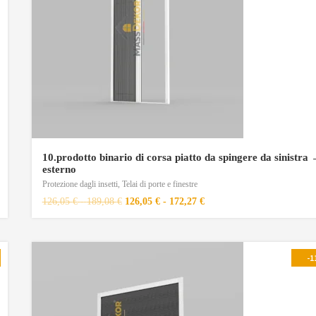
10.prodotto binario di corsa piatto da spingere da sinistra
esterno
Protezione dagli insetti
,
Telai di porte e finestre
126,05
€
-
189,08
€
126,05
€
-
172,27
€
-