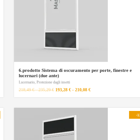
6.prodotto Sistema di oscuramento per porte, finestre e
lucernari (due ante)
Lucernario
,
Protezione dagli insetti
218,49
€
-
235,29
€
193,28
€
-
210,08
€
-