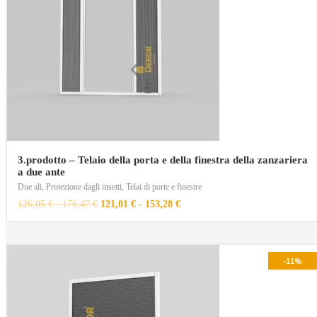
3.prodotto – Telaio della porta e della finestra della zanzariera
a due ante
Due ali
,
Protezione dagli insetti
,
Telai di porte e finestre
126,05
€
-
176,47
€
121,01
€
-
153,28
€
-11%