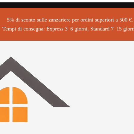
5% di sconto sulle zanzariere per ordini superiori a 500 €.
Tempi di consegna: Express 3–6 giorni, Standard 7–15 giorn