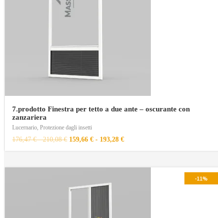
7.prodotto Finestra per tetto a due ante – oscurante con
zanzariera
Lucernario
,
Protezione dagli insetti
176,47
€
-
210,08
€
159,66
€
-
193,28
€
-11%