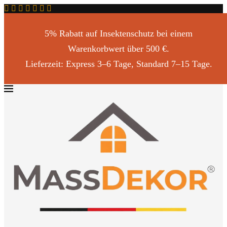
5% Rabatt auf Insektenschutz bei einem
Warenkorbwert über 500 €.
Lieferzeit: Express 3–6 Tage, Standard 7–15 Tage.