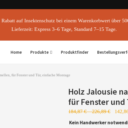
Rabatt auf Insektenschutz bei einem Warenkorbwert über 50
Lieferzeit: Express 3–6 Tage, Standard 7–15 Tage.
Home
Produkte
Produktfinder
Bestellungsver
llen, für Fenster und Tür, einfache Montage
Holz Jalousie n
für Fenster und
184,87
€
–
226,89
€
142,8
Kein Handwerker notwend