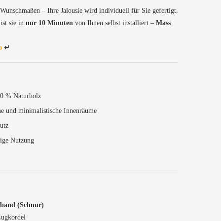
 Wunschmaßen – Ihre Jalousie wird individuell für Sie gefertigt.
st sie in
nur 10 Minuten
von Ihnen selbst installiert –
Mass
eo
↵
00 % Naturholz
he und minimalistische Innenräume
utz
bige Nutzung
rband (Schnur)
Zugkordel