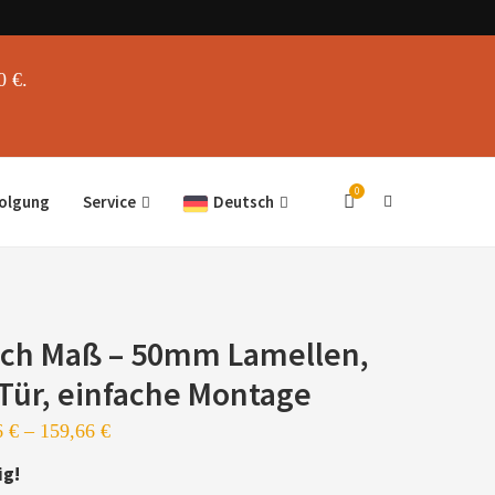
0 €.
0
folgung
Service
Deutsch
ach Maß – 50mm Lamellen,
 Tür, einfache Montage
6
€
–
159,66
€
ig!