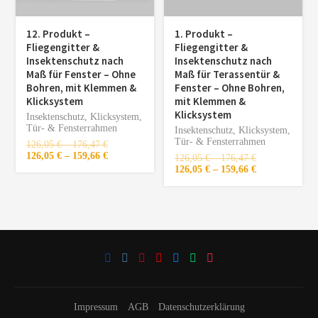
12. Produkt –
1. Produkt –
Fliegengitter &
Fliegengitter &
Insektenschutz nach
Insektenschutz nach
Maß für Fenster – Ohne
Maß für Terassentür &
Bohren, mit Klemmen &
Fenster – Ohne Bohren,
Klicksystem
mit Klemmen &
Klicksystem
Insektenschutz
,
Klicksystem
,
Tür- & Fensterrahmen
Insektenschutz
,
Klicksystem
,
Tür- & Fensterrahmen
126,05
€
–
176,47
€
126,05
€
–
159,66
€
126,05
€
–
176,47
€
126,05
€
–
159,66
€
Impressum
AGB
Datenschutzerklärung