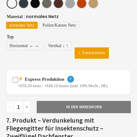
: normales Netz
Material
normales Netz
Pollen/Katzen Netz
Typ
Horizontal ← →
Vertikal ↓ ↑
Zurücksetzen
Express Produktion
?
+€50,50 netto / +€60,10 brutto (inkl. 19% MwSt., DE)
IN DEN WARENKORB
Profile bereits lackiert und als Lagerware verfügbar
7. Produkt – Verdunkelung mit
Priorisierte Fertigung in unserer Filiale in Bielefeld
Fliegengitter für Insektenschutz –
Schnelle Konfiguration und Express-Versand
Zweiflügel Dachfenster