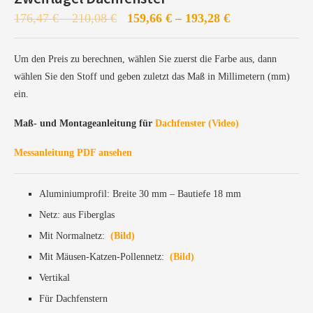
176,47
€
–
210,08
€
159,66
€
–
193,28
€
Um den Preis zu berechnen, wählen Sie zuerst die Farbe aus, dann
wählen Sie den Stoff und geben zuletzt das Maß in Millimetern (mm)
Profile werden zur Lackierstation weitergeleitet
ein.
Lackierung dauert 5–7 Werktage
Maß- und Montageanleitung für
Dachfenster (Video)
Anschließend Produktion, Konfiguration und Versand
Messanleitung PDF ansehen
Aluminiumprofil: Breite 30 mm – Bautiefe 18 mm
Netz: aus Fiberglas
Mit Normalnetz:
(Bild)
Mit Mäusen-Katzen-Pollennetz:
(Bild)
Vertikal
Für Dachfenstern