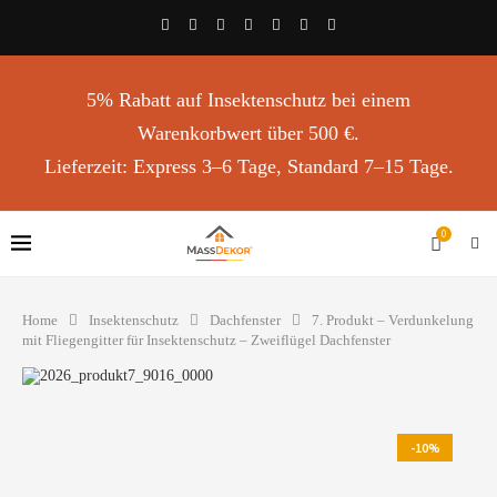
5% Rabatt auf Insektenschutz bei einem
Warenkorbwert über 500 €.
Lieferzeit: Express 3–6 Tage, Standard 7–15 Tage.
0
Home
Insektenschutz
Dachfenster
7. Produkt – Verdunkelung
mit Fliegengitter für Insektenschutz – Zweiflügel Dachfenster
-10%