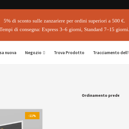
5% di sconto sulle zanzariere per ordini superiori a 500 €.
Tempi di consegna: Express 3–6 giorni, Standard 7–15 giorni
sa nuova
Negozio
Trova Prodotto
Tracciamento dell
-11%