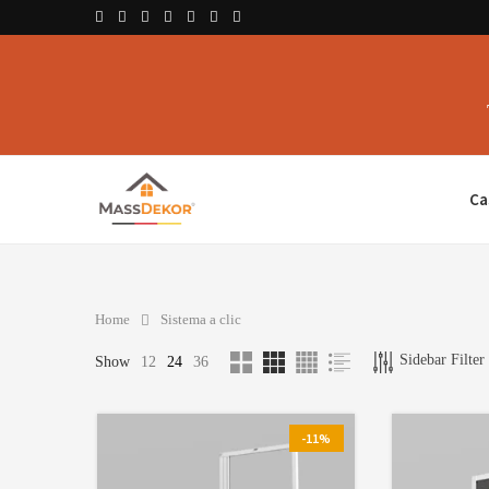
Ca
Home
Sistema a clic
Sidebar Filter
Show
12
24
36
-11%