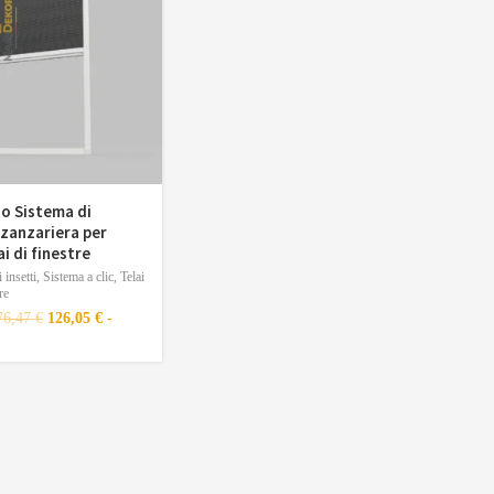
o Sistema di
 zanzariera per
ai di finestre
 insetti
,
Sistema a clic
,
Telai
re
76,47
€
126,05
€
-