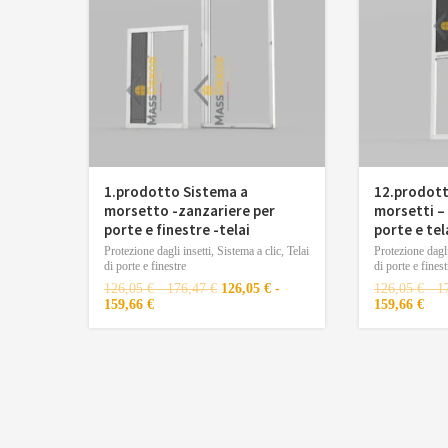
1.prodotto Sistema a
12.prodott
morsetto -zanzariere per
morsetti –
porte e finestre -telai
porte e tel
Protezione dagli insetti
,
Sistema a clic
,
Telai
Protezione dagli
di porte e finestre
di porte e finest
126,05
€
-
176,47
€
126,05
€
-
126,05
€
-
1
159,66
€
159,66
€