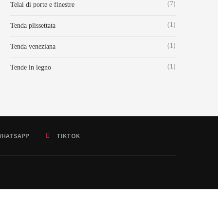
(7)
Telai di porte e finestre
(1)
Tenda plissettata
(1)
Tenda veneziana
(1)
Tende in legno
HATSAPP
TIKTOK