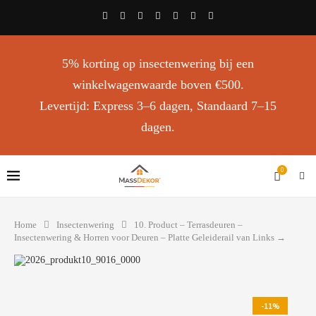
5% korting op insectenwering bij een
winkelwagenwaarde boven €500.
Levertijd: Express 3–6 dagen, Standaard 7–15
dagen.
0
Home
Insectenwering
10. Product – Terrasdeuren –
Insectenwering & Horren voor Deuren – Platte Geleiderail van Links →
-11%