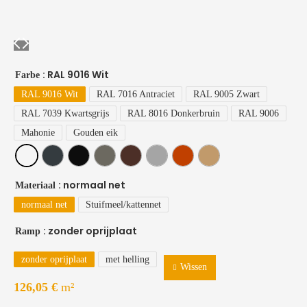
: RAL 9016 Wit
Farbe
RAL 9016 Wit
RAL 7016 Antraciet
RAL 9005 Zwart
RAL 7039 Kwartsgrijs
RAL 8016 Donkerbruin
RAL 9006
Mahonie
Gouden eik
: normaal net
Materiaal
normaal net
Stuifmeel/kattennet
: zonder oprijplaat
Ramp
zonder oprijplaat
met helling
Wissen
126,05
€
m²