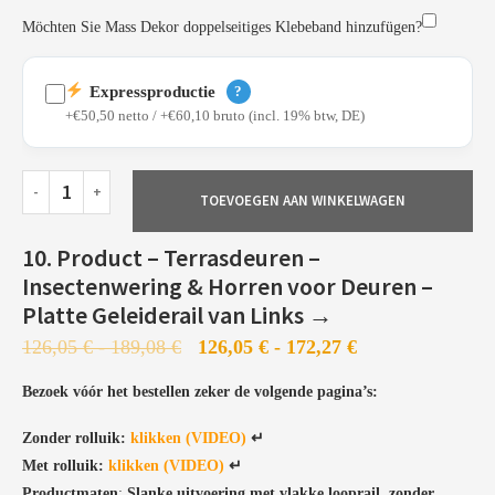
Möchten Sie Mass Dekor doppelseitiges Klebeband hinzufügen?
Expressproductie
?
+€50,50 netto / +€60,10 bruto (incl. 19% btw, DE)
TOEVOEGEN AAN WINKELWAGEN
Profielen al gelakt en uit voorraad leverbaar
Prioritaire productie in onze vestiging in Bielefeld
10. Product – Terrasdeuren –
Snelle configuratie en expressverzending
Insectenwering & Horren voor Deuren –
Platte Geleiderail van Links →
126,05
€
-
189,08
€
126,05
€
-
172,27
€
Bezoek vóór het bestellen zeker de volgende pagina’s:
Zonder rolluik:
klikken (VIDEO)
↵
Profielen worden naar de lakafdeling gestuurd
Met rolluik:
klikken (VIDEO)
↵
Lakken duurt 5–7 werkdagen
Productmaten
:
Slanke uitvoering met vlakke looprail, zonder