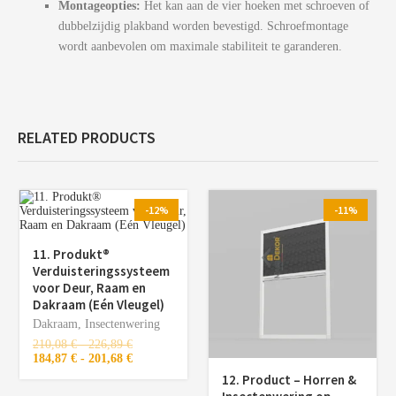
Montageopties:
Het kan aan de vier hoeken met schroeven of
dubbelzijdig plakband worden bevestigd. Schroefmontage
wordt aanbevolen om maximale stabiliteit te garanderen.
RELATED PRODUCTS
-12%
-11%
11. Produkt®️
Verduisteringssysteem
voor Deur, Raam en
Dakraam (Eén Vleugel)
Dakraam
,
Insectenwering
210,08
€
-
226,89
€
184,87
€
-
201,68
€
12. Product – Horren &