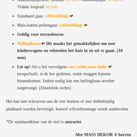
Vlakke looprail
10 mm
Standaard gaas:
(Afbeelding)
↵
Muis-katten-pollengaas:
(Afbeelding)
↵
Geldig voor terrasdeuren
Hellingbaan
:
↵
Dit maakt het gemakkelijker om met
kinderwagens en rolstoelen het huis in en uit te gaan. (10
mm)
Let op!
Als u het vervolgens
van rechts naar links
↵
terugschuift, is de hor gesloten, zodat muggen kunnen
binnenkomen. Indien nodig kan een hellingbaan worden
toegevoegd. (Deurklink rechts)
Het kan met schroeven aan de vier hoeken of met dubbelzijdig
plakband worden bevestigd, hoewel schroefmontage wordt aanbevolen.
*De standaardkleur van de stof is
antraciet
.
Met MASS DEKOR ®️ horren