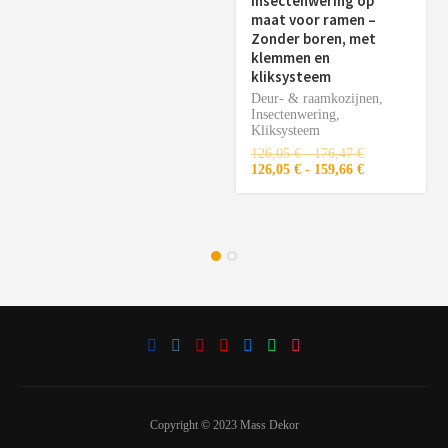
Insectenwering op
maat voor ramen –
Zonder boren, met
klemmen en
kliksysteem
Deur- & raamkozijnen
,
Insectenwering
,
Kliksysteem
126,05
€
-
176,47
€
126,05
€
-
159,66
€
Copyright © 2023 Mass Dekor