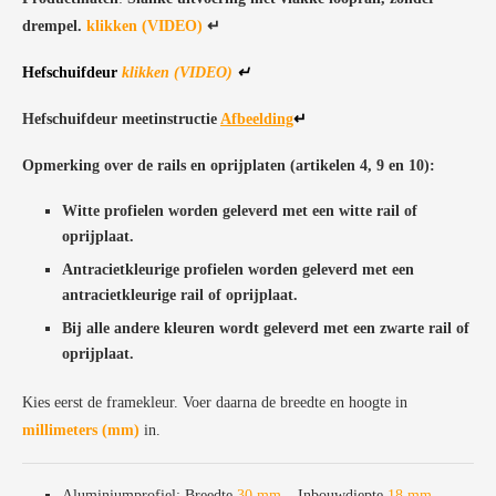
Daarna productie, configuratie en verzending
drempel.
klikken (VIDEO)
↵
Hefschuifdeur
klikken (VIDEO)
↵
Hefschuifdeur meetinstructie
Afbeelding
↵
Opmerking over de rails en oprijplaten (artikelen 4, 9 en 10):
Witte profielen worden geleverd met een witte rail of
oprijplaat.
Antracietkleurige profielen worden geleverd met een
antracietkleurige rail of oprijplaat.
Bij alle andere kleuren wordt geleverd met een zwarte rail of
oprijplaat.
Kies eerst de framekleur. Voer daarna de breedte en hoogte in
millimeters (mm)
in.
Aluminiumprofiel: Breedte
30 mm
– Inbouwdiepte
18 mm
–