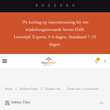
5% korting op insectenwering bij een
winkelwagenwaarde boven €500.
Levertijd: Express 3–6 dagen, Standaard 7–15
dagen.
0
Home
Product Farbe
Gouden eik
Toont alle 13 resultaten
Sidebar Filter