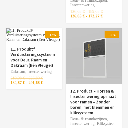
Deur- & raamkozijnen
,
Insectenwering
126,05
€
-
189,08
€
126,05
€
-
172,27
€
-12%
-11%
11. Produkt®️
Verduisteringssysteem
voor Deur, Raam en
Dakraam (Eén Vleugel)
Dakraam
,
Insectenwering
210,08
€
-
226,89
€
184,87
€
-
201,68
€
12. Product – Horren &
Insectenwering op maat
voor ramen – Zonder
boren, met klemmen en
kliksysteem
Deur- & raamkozijnen
,
Insectenwering
,
Kliksysteem