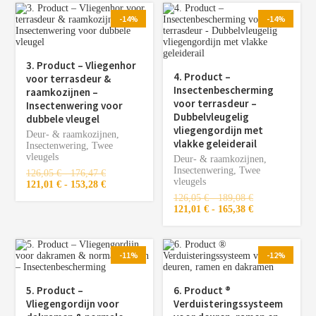
-14%
-14%
3. Product – Vliegenhor
4. Product –
voor terrasdeur &
Insectenbescherming
raamkozijnen –
voor terrasdeur –
Insectenwering voor
Dubbelvleugelig
dubbele vleugel
vliegengordijn met
Deur- & raamkozijnen
,
vlakke geleiderail
Insectenwering
,
Twee
vleugels
Deur- & raamkozijnen
,
Insectenwering
,
Twee
126,05
€
-
176,47
€
vleugels
121,01
€
-
153,28
€
126,05
€
-
189,08
€
121,01
€
-
165,38
€
-11%
-12%
5. Product –
6. Product ®️
Vliegengordijn voor
Verduisteringssysteem