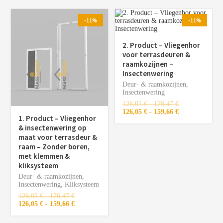
-11%
-11%
2. Product – Vliegenhor
voor terrasdeuren &
raamkozijnen –
Insectenwering
Deur- & raamkozijnen
,
Insectenwering
126,05
€
-
176,47
€
126,05
€
-
159,66
€
1. Product – Vliegenhor
& insectenwering op
maat voor terrasdeur &
raam – Zonder boren,
met klemmen &
kliksysteem
Deur- & raamkozijnen
,
Insectenwering
,
Kliksysteem
126,05
€
-
176,47
€
126,05
€
-
159,66
€