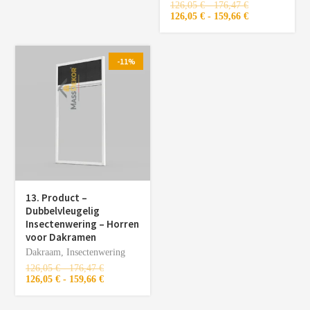
126,05
€
-
176,47
€
126,05
€
-
159,66
€
-11%
13. Product –
Dubbelvleugelig
Insectenwering – Horren
voor Dakramen
Dakraam
,
Insectenwering
126,05
€
-
176,47
€
126,05
€
-
159,66
€