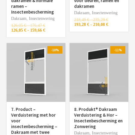
dakramen & normale
voor deuren, ramen en
ramen –
dakramen
Insectenbescherming
Dakraam
,
Insectenwering
Dakraam
,
Insectenwering
218,49
€
-
235,29
€
193,28
€
-
210,08
€
126,05
€
-
176,47
€
126,05
€
-
159,66
€
-10%
-11%
7. Product –
8. Produkt®️ Dakraam
Verduistering met hor
Verduistering & Hor –
voor
Insectenbescherming en
insectenbescherming –
Zonwering
Dakraam met twee
Dakraam
,
Insectenwering