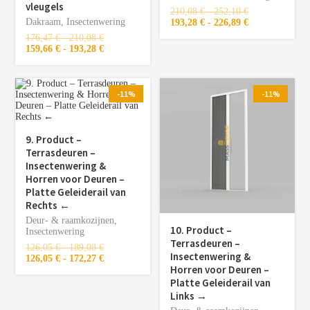
vleugels
210,08
€
-
252,10
€
Dakraam
,
Insectenwering
193,28
€
-
226,89
€
176,47
€
-
210,08
€
159,66
€
-
193,28
€
-11%
-11%
9. Product –
Terrasdeuren –
Insectenwering &
Horren voor Deuren –
Platte Geleiderail van
Rechts ←
Deur- & raamkozijnen
,
10. Product –
Insectenwering
Terrasdeuren –
126,05
€
-
189,08
€
Insectenwering &
126,05
€
-
172,27
€
Horren voor Deuren –
Platte Geleiderail van
Links →