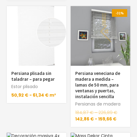
-31%
Persiana plisada sin
Persiana veneciana de
taladrar – para pegar
madera a medida –
lamas de 50 mm, para
Estor plisado
ventanas y puertas,
50,92
€
-
61,34
€
m²
instalación sencilla
Persianas de madera
184,87
€
-
226,89
€
142,86
€
-
159,66
€