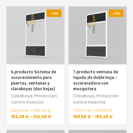
-12%
-10%
6.producto Sistema de
7.producto ventana de
oscurecimiento para
tejado de doble hoja –
puertas, ventanas y
oscurecedora con
claraboyas (dos hojas)
mosquitera
Claraboya
,
Protección
Claraboya
,
Protección
contra insectos
contra insectos
218,49
€
-
235,29
€
176,47
€
-
210,08
€
193,28
€
-
210,08
€
159,66
€
-
193,28
€