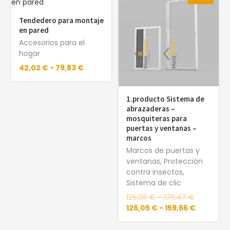
Tendedero para montaje
en pared
Accesorios para el
hogar
42,02
€
-
79,83
€
1.producto Sistema de
abrazaderas –
mosquiteras para
puertas y ventanas –
marcos
Marcos de puertas y
ventanas
,
Protección
contra insectos
,
Sistema de clic
126,05
€
-
176,47
€
126,05
€
-
159,66
€