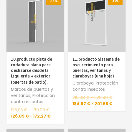
-11%
-12%
10.producto pista de
11.producto Sistema de
rodadura plana para
oscurecimiento para
deslizarse desde la
puertas, ventanas y
izquierda → exterior
claraboyas (una hoja)
(puertas de patio).
Claraboya
,
Protección
Marcos de puertas y
contra insectos
ventanas
,
Protección
210,08
€
-
226,89
€
contra insectos
184,87
€
-
201,68
€
126,05
€
-
189,08
€
126,05
€
-
172,27
€