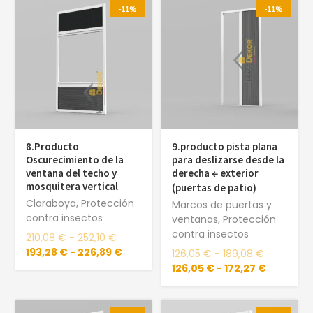
-11%
-11%
8.Producto
9.producto pista plana
Oscurecimiento de la
para deslizarse desde la
ventana del techo y
derecha ← exterior
mosquitera vertical
(puertas de patio)
Claraboya
,
Protección
Marcos de puertas y
contra insectos
ventanas
,
Protección
contra insectos
210,08
€
-
252,10
€
193,28
€
-
226,89
€
126,05
€
-
189,08
€
126,05
€
-
172,27
€