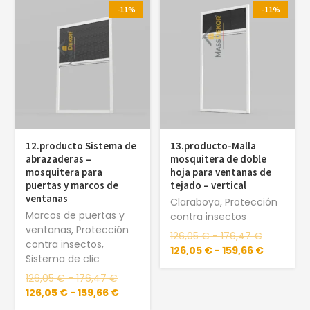
-11%
-11%
12.producto Sistema de
13.producto-Malla
abrazaderas –
mosquitera de doble
mosquitera para
hoja para ventanas de
puertas y marcos de
tejado – vertical
ventanas
Claraboya
,
Protección
Marcos de puertas y
contra insectos
ventanas
,
Protección
126,05
€
-
176,47
€
contra insectos
,
126,05
€
-
159,66
€
Sistema de clic
126,05
€
-
176,47
€
126,05
€
-
159,66
€