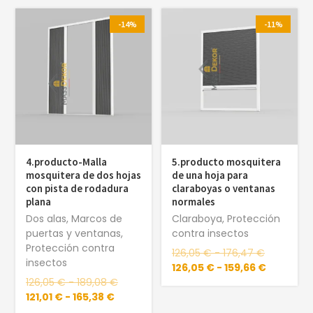
-14%
-11%
4.producto-Malla
5.producto mosquitera
mosquitera de dos hojas
de una hoja para
con pista de rodadura
claraboyas o ventanas
plana
normales
Dos alas
,
Marcos de
Claraboya
,
Protección
puertas y ventanas
,
contra insectos
Protección contra
126,05
€
-
176,47
€
insectos
126,05
€
-
159,66
€
126,05
€
-
189,08
€
121,01
€
-
165,38
€