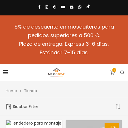
5% de descuento en mosquiteras para
pedidos superiores a 500 €.
Plazo de entrega: Express 3–6 días,
Estándar 7–15 días.
0
Home
Tienda
Sidebar Filter
-11%