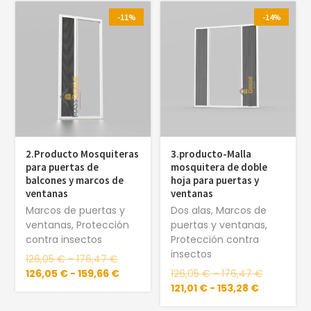
-11%
-14%
2.Producto Mosquiteras
3.producto-Malla
para puertas de
mosquitera de doble
balcones y marcos de
hoja para puertas y
ventanas
ventanas
Marcos de puertas y
Dos alas
,
Marcos de
ventanas
,
Protección
puertas y ventanas
,
contra insectos
Protección contra
insectos
126,05
€
-
176,47
€
126,05
€
-
159,66
€
126,05
€
-
176,47
€
121,01
€
-
153,28
€