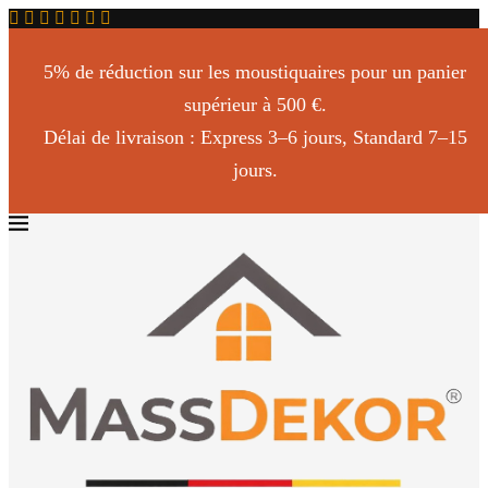
5% de réduction sur les moustiquaires pour un panier
supérieur à 500 €.
Délai de livraison : Express 3–6 jours, Standard 7–15
jours.