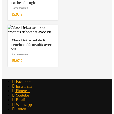
caches d’angle
Accessoires
15,97
€
Mass Dekor set de 6
crochets décoratifs avec
vis
Accessoires
15,97
€
Facebook
Instagram
Pinterest
Youtube
Email
Whatsapp
Tiktok