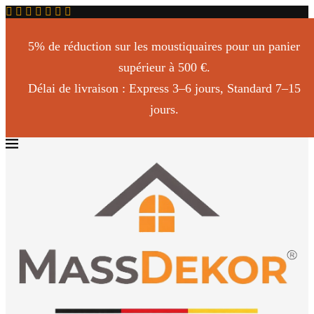
5% de réduction sur les moustiquaires pour un panier
supérieur à 500 €.
Délai de livraison : Express 3–6 jours, Standard 7–15
jours.