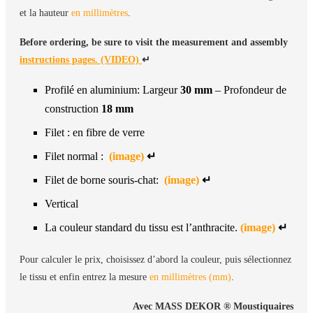
et la hauteur
Les profils sont envoyés à l’atelier de peinture
en millimètres
.
La peinture prend 5 à 7 jours ouvrables
Before ordering, be sure to visit the measurement and assembly
Puis production, configuration et expédition
instructions pages. (VIDEO)
↵
Profilé en aluminium: Largeur
30 mm
– Profondeur de
construction
18 mm
Filet : en fibre de verre
Filet normal :
(image)
↵
Filet de borne souris-chat:
(image)
↵
Vertical
La couleur standard du tissu est l’anthracite.
(image)
↵
Pour calculer le prix, choisissez d’abord la couleur, puis sélectionnez
le tissu et enfin entrez la mesure
en millimètres (mm)
.
Avec MASS DEKOR ®️ Moustiquaires