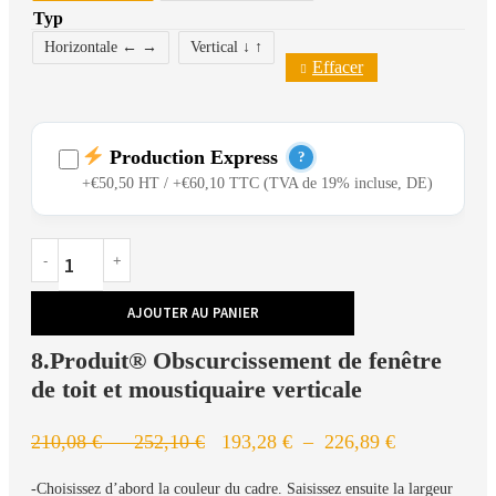
Typ
Horizontale ← →
Vertical ↓ ↑
Effacer
Production Express
?
+€50,50 HT / +€60,10 TTC (TVA de 19% incluse, DE)
Profils déjà peints et disponibles en stock
Production prioritaire dans notre site de Bielefeld
AJOUTER AU PANIER
Configuration rapide et livraison express
8.Produit®️ Obscurcissement de fenêtre
de toit et moustiquaire verticale
210,08
€
–
252,10
€
193,28
€
–
226,89
€
-Choisissez d’abord la couleur du cadre. Saisissez ensuite la largeur