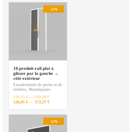
-11%
10.produit-rail plat à
glisser par la gauche →
côté extérieur
Encadrements de portes et de
fenêtres
,
Moustiquaire
126,05
€
–
189,08
€
126,05
€
–
172,27
€
-11%