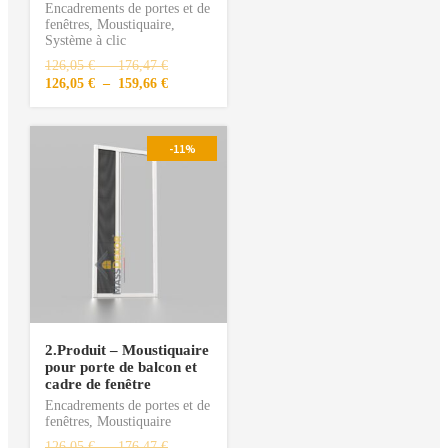
Encadrements de portes et de
fenêtres
,
Moustiquaire
,
Système à clic
126,05
€
–
176,47
€
126,05
€
–
159,66
€
-11%
2.Produit – Moustiquaire
pour porte de balcon et
cadre de fenêtre
Encadrements de portes et de
fenêtres
,
Moustiquaire
126,05
€
–
176,47
€