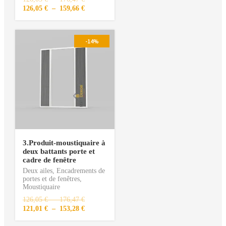
126,05
€
–
159,66
€
-14%
3.Produit-moustiquaire à
deux battants porte et
cadre de fenêtre
Deux ailes
,
Encadrements de
portes et de fenêtres
,
Moustiquaire
126,05
€
–
176,47
€
121,01
€
–
153,28
€