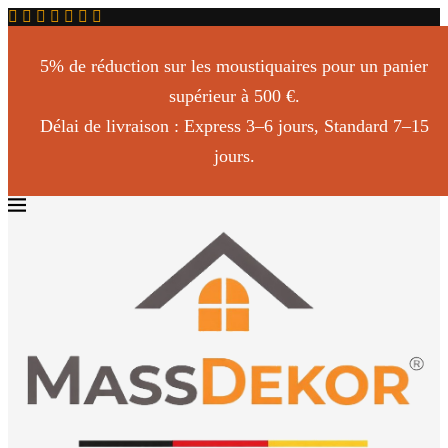
5% de réduction sur les moustiquaires pour un panier
supérieur à 500 €.
Délai de livraison : Express 3–6 jours, Standard 7–15
jours.