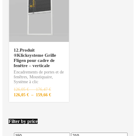
12.Produit
®️Klicksysteme Grille
Fligen pour cadre de
fenêtre – verticale
Encadrements de portes et de
fenêtres
,
Moustiquaire
,
Système à clic
126,05
€
–
176,47
€
126,05
€
–
159,66
€
Filter by price