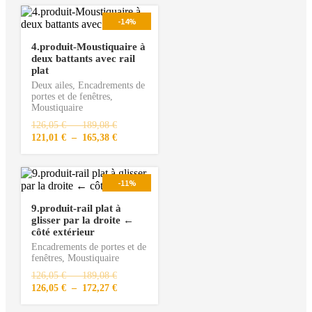
-14%
4.produit-Moustiquaire à
deux battants avec rail
plat
Deux ailes
,
Encadrements de
portes et de fenêtres
,
Moustiquaire
126,05
€
–
189,08
€
121,01
€
–
165,38
€
-11%
9.produit-rail plat à
glisser par la droite ←
côté extérieur
Encadrements de portes et de
fenêtres
,
Moustiquaire
126,05
€
–
189,08
€
126,05
€
–
172,27
€