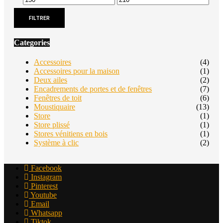
FILTRER
Categories
Accessoires
(4)
Accessoires pour la maison
(1)
Deux ailes
(2)
Encadrements de portes et de fenêtres
(7)
Fenêtres de toit
(6)
Moustiquaire
(13)
Store
(1)
Store plissé
(1)
Stores vénitiens en bois
(1)
Système à clic
(2)
Facebook
Instagram
Pinterest
Youtube
Email
Whatsapp
Tiktok